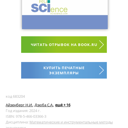
ЧИТАТЬ ОТРЫВОК НА BOOK.RU
КУПИТЬ ПЕЧАТНЫЕ
ЭКЗЕМПЛЯРЫ
код 683204
Айзенберг Н.И.
,
Дзюба С.А.
,
ещё + 16
Год издания: 2024 г.
ISBN: 978-5-466-03366-3
Дисциплина:
Математические и инструментальные методы
экономики