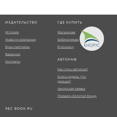
ИЗДАТЕЛЬСТВО
ГДЕ КУПИТЬ
История
Магазинам
Новости компании
Библиотекам
Вузы-партнеры
В розницу
Вакансии
АВТОРАМ
Контакты
Как стать автором?
Книга издана. Что
дальше?
Авторская заявка
Премия «Золотой фонд»
ЭБС BOOK.RU