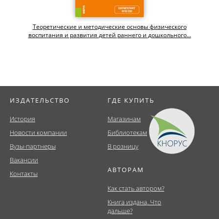
Теоретические и методические основы физического
воспитания и развития детей раннего и дошкольного...
ИЗДАТЕЛЬСТВО
ГДЕ КУПИТЬ
История
Магазинам
Новости компании
Библиотекам
Вузы-партнеры
В розницу
Вакансии
АВТОРАМ
Контакты
Как стать автором?
Книга издана. Что
дальше?