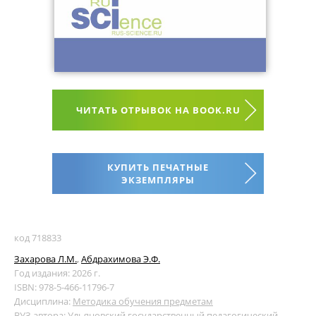
ЧИТАТЬ ОТРЫВОК НА BOOK.RU
КУПИТЬ ПЕЧАТНЫЕ
ЭКЗЕМПЛЯРЫ
код 718833
Захарова Л.М.
,
Абдрахимова Э.Ф.
Год издания: 2026 г.
ISBN: 978-5-466-11796-7
Дисциплина:
Методика обучения предметам
ВУЗ автора:
Ульяновский государственный педагогический