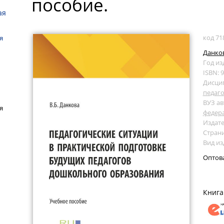
пособие.
ая
код 71
я
Данков
Год из
ISBN: 
Дисци
педаг
ВУЗ ав
я
федер
Издате
Страни
Вид из
Оптов
Книга