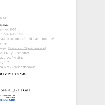
8763
а В.Б.
дания: 2026 г.
978-5-466-11735-6
плина:
Основы общей и дошкольной
огики
тора:
Казанский (Приволжский)
альный университет
льство:
Русайнс
ц: 252
дания: Учебное пособие
ая цена:
1 350 руб.
 размещена в базе