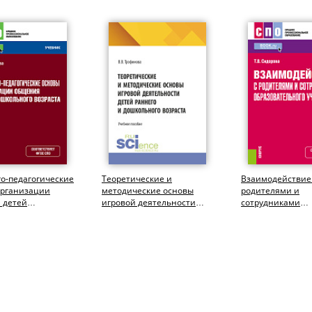
о-педагогические
Теоретические и
Взаимодействие
организации
методические основы
родителями и
 детей
игровой деятельности
сотрудниками
ого возраста.
детей раннего и
образовательно
чебник.
дошкольного возраста....
учреждения. (СП
Учебное пособие