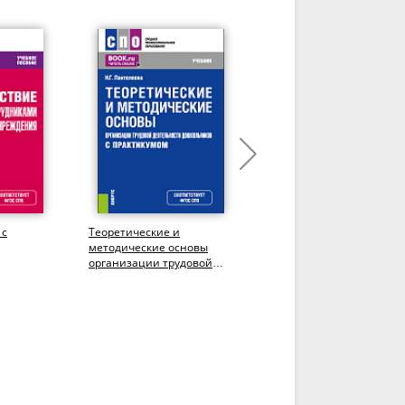
 с
Теоретические и
Сборник педагогических
методические основы
ситуаций для студентов 
организации трудовой
будущих педагогов
го
деятельности
дошкольного
О).
дошкольников (с...
образования....
.