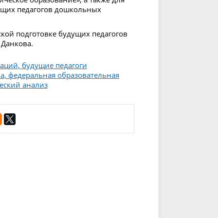
ущих педагогов дошкольных
еской подготовке будущих педагогов
 Данкова.
уаций, будущие педагоги
а, федеральная образовательная
еский анализ