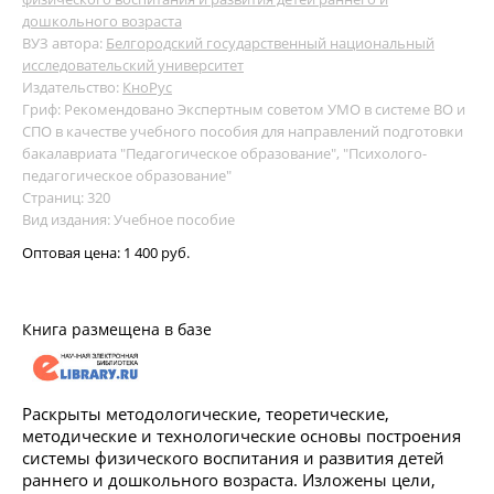
дошкольного возраста
ВУЗ автора:
Белгородский государственный национальный
исследовательский университет
Издательство:
КноРус
Гриф: Рекомендовано Экспертным советом УМО в системе ВО и
СПО в качестве учебного пособия для направлений подготовки
бакалавриата "Педагогическое образование", "Психолого-
педагогическое образование"
Страниц: 320
Вид издания: Учебное пособие
Оптовая цена:
1 400 руб.
Книга размещена в базе
Раскрыты методологические, теоретические,
методические и технологические основы построения
системы физического воспитания и развития детей
раннего и дошкольного возраста. Изложены цели,