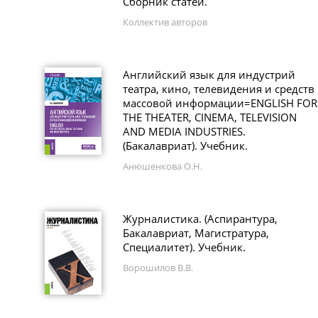
Сборник статей.
Коллектив авторов
Английский язык для индустрий
театра, кино, телевидения и средств
массовой информации=ENGLISH FOR
THE THEATER, CINEMA, TELEVISION
AND MEDIA INDUSTRIES.
(Бакалавриат). Учебник.
Анюшенкова О.Н.
Журналистика. (Аспирантура,
Бакалавриат, Магистратура,
Специалитет). Учебник.
Ворошилов В.В.