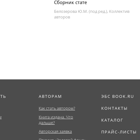
Сборник стате
Белозерова Ю.М. (под ред.), Коллектив
авторов
ИТЬ
АВТОРАМ
ЭБС BOOK.RU
Как стать автором?
КОНТАКТЫ
м
Книга издана. Что
КАТАЛОГ
дальше?
Авторская заявка
ПРАЙС-ЛИСТЫ