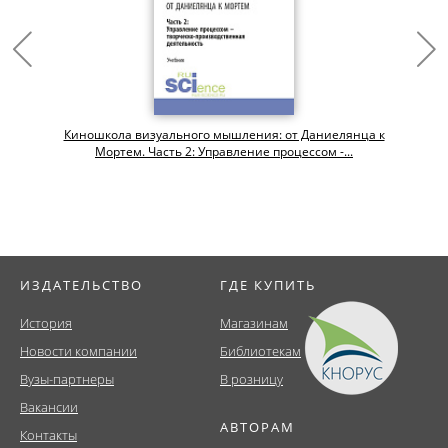
Киношкола визуального мышления: от Даниелянца к
Мортем. Часть 2: Управление процессом -...
ИЗДАТЕЛЬСТВО
ГДЕ КУПИТЬ
История
Магазинам
Новости компании
Библиотекам
Вузы-партнеры
В розницу
Вакансии
АВТОРАМ
Контакты