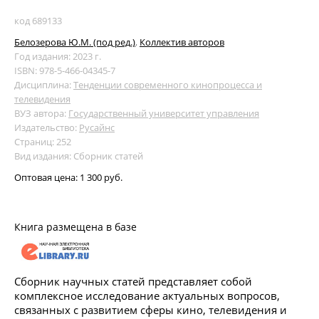
код 689133
Белозерова Ю.М. (под ред.)
,
Коллектив авторов
Год издания: 2023 г.
ISBN: 978-5-466-04345-7
Дисциплина:
Тенденции современного кинопроцесса и
телевидения
ВУЗ автора:
Государственный университет управления
Издательство:
Русайнс
Страниц: 252
Вид издания: Сборник статей
Оптовая цена:
1 300 руб.
Книга размещена в базе
Сборник научных статей представляет собой
комплексное исследование актуальных вопросов,
связанных с развитием сферы кино, телевидения и