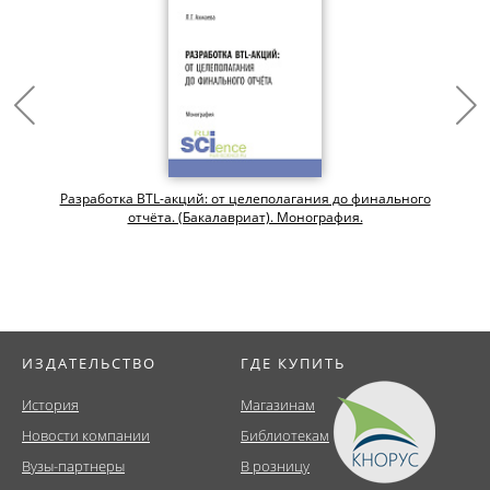
.
Разработка BTL-акций: от целеполагания до финального
отчёта. (Бакалавриат). Монография.
ИЗДАТЕЛЬСТВО
ГДЕ КУПИТЬ
История
Магазинам
Новости компании
Библиотекам
Вузы-партнеры
В розницу