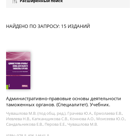
Расширенный поиск
НАЙДЕНО ПО ЗАПРОСУ: 15 ИЗДАНИЙ
Административно-правовые основы деятельности
таможенных органов. (Специалитет). Учебник.
Чувашлова М.В. (под общ. ред.), Грачева Ю.А., Ермолаева Е.В.,
Иевлева Н.В., Капканщикова С.В., Коннова А.О., Моисеева Ю.О.,
Сандальникова Е.В., Перова Е.Е., Чувашлова М.В.
ISBN: 978-5-406-14641-5