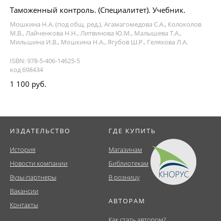
Таможенный контроль. (Специалитет). Учебник.
Мошкина Н.А. (под общ. ред.), Агамагомедова С.А., Колоколов
М.В., Лайченкова Н.Н., Литвинова Ю.М., Малышева Т.А.,
Мильшина И.В., Мошкина Н.А., Ягубов Ш.Р., Геляхова Л.А.
ISBN: 978-5-406-14625-5
код 698434
1 100 руб.
ИЗДАТЕЛЬСТВО
ГДЕ КУПИТЬ
История
Магазинам
Новости компании
Библиотекам
Вузы-партнеры
В розницу
Вакансии
АВТОРАМ
Контакты
Как стать автором?