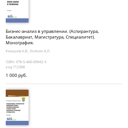
Бизнес-анализ в управлении. (Аспирантура,
Бакалавриат, Магистратура, Специалитет).
Монография.
Кнышов А.В., Золкин А.Л.
ISBN: 978-5-466-09942-3
код 712388
1 000 руб.