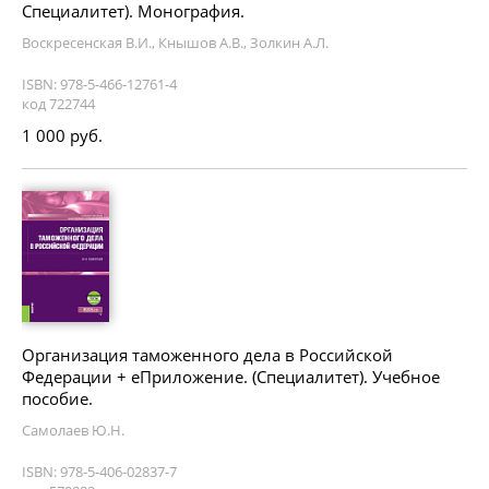
Специалитет). Монография.
Воскресенская В.И., Кнышов А.В., Золкин А.Л.
ISBN: 978-5-466-12761-4
код 722744
1 000 руб.
Организация таможенного дела в Российской
Федерации + еПриложение. (Специалитет). Учебное
пособие.
Самолаев Ю.Н.
ISBN: 978-5-406-02837-7