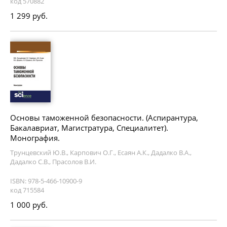
код 570882
1 299 руб.
Основы таможенной безопасности. (Аспирантура,
Бакалавриат, Магистратура, Специалитет).
Монография.
Трунцевский Ю.В., Карпович О.Г., Есаян А.К., Дадалко В.А.,
Дадалко С.В., Прасолов В.И.
ISBN: 978-5-466-10900-9
код 715584
1 000 руб.