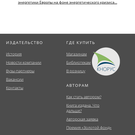
энергетики Европы на фоне энергетического кризиса...
ИЗДАТЕЛЬСТВО
ГДЕ КУПИТЬ
История
Магазинам
Новости компании
Библиотекам
Вузы-партнеры
В розницу
Вакансии
АВТОРАМ
Контакты
Как стать автором?
Книга издана. Что
дальше?
Авторская заявка
Премия «Золотой фонд»