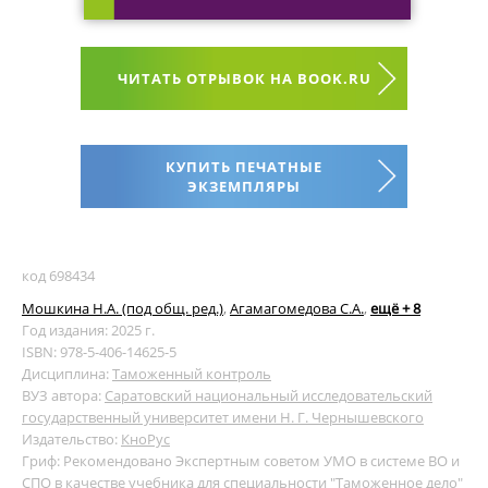
ЧИТАТЬ ОТРЫВОК НА BOOK.RU
КУПИТЬ ПЕЧАТНЫЕ
ЭКЗЕМПЛЯРЫ
код 698434
Мошкина Н.А. (под общ. ред.)
,
Агамагомедова С.А.
,
ещё + 8
Год издания: 2025 г.
ISBN: 978-5-406-14625-5
Дисциплина:
Таможенный контроль
ВУЗ автора:
Саратовский национальный исследовательский
государственный университет имени Н. Г. Чернышевского
Издательство:
КноРус
Гриф: Рекомендовано Экспертным советом УМО в системе ВО и
СПО в качестве учебника для специальности "Таможенное дело"