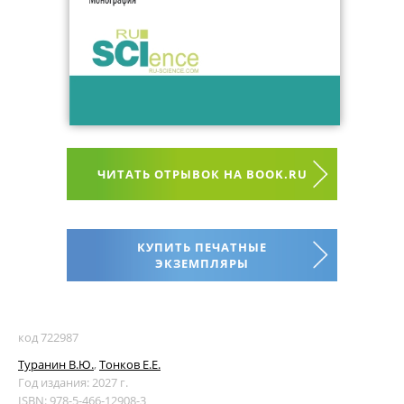
ЧИТАТЬ ОТРЫВОК НА BOOK.RU
КУПИТЬ ПЕЧАТНЫЕ
ЭКЗЕМПЛЯРЫ
код 722987
Туранин В.Ю.
,
Тонков Е.Е.
Год издания: 2027 г.
ISBN: 978-5-466-12908-3