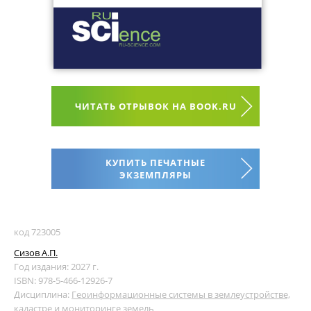
ЧИТАТЬ ОТРЫВОК НА BOOK.RU
КУПИТЬ ПЕЧАТНЫЕ
ЭКЗЕМПЛЯРЫ
код 723005
Сизов А.П.
Год издания: 2027 г.
ISBN: 978-5-466-12926-7
Дисциплина:
Геоинформационные системы в землеустройстве,
кадастре и мониторинге земель