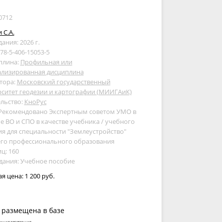
0712
 С.А.
дания: 2026 г.
978-5-406-15053-5
плина:
Профильная или
ализированная дисциплина
тора:
Московский государственный
ситет геодезии и картографии (МИИГАиК)
льство:
КноРус
 Рекомендовано Экспертным советом УМО в
е ВО и СПО в качестве учебника / учебного
я для специальности "Землеустройство"
его профессионального образования
ц: 160
дания: Учебное пособие
ая цена:
1 200 руб.
 размещена в базе