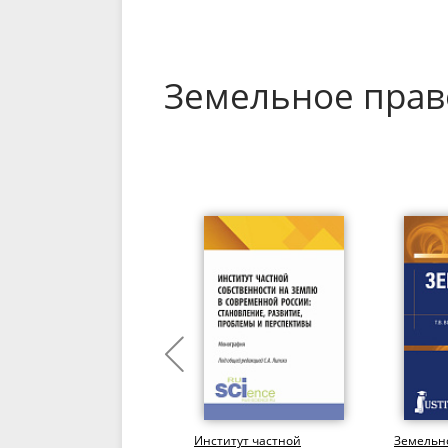
Земельное прав
Земельные
Институт частной
Земельно