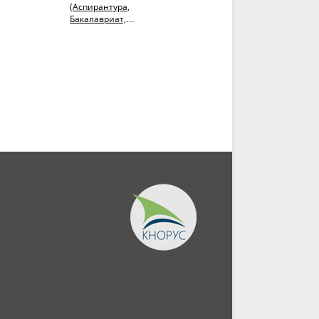
(Аспирантура,
ущерба, нанесенного
Бакалавриат,
добычей нефти и газа на
Магистратура). Учебное
территории
пособие.
традиционного...