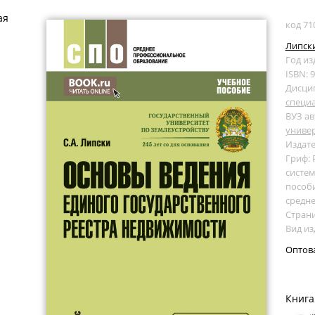
ая
код 71
Липски
Год из
ISBN: 
Дисци
специ
ВУЗ ав
универ
Издате
Гриф:
систем
пособи
средн
Страни
Вид из
Оптов
Книга