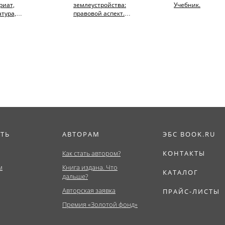
риат,
землеустройства:
Учебник.
тура,
правовой аспект.
тет). Учебник.
(Магистратура). Учебное
пособие.
ИТЬ
АВТОРАМ
ЭБС BOOK.RU
Как стать автором?
КОНТАКТЫ
м
Книга издана. Что
КАТАЛОГ
дальше?
Авторская заявка
ПРАЙС-ЛИСТЫ
Премия «Золотой фонд»