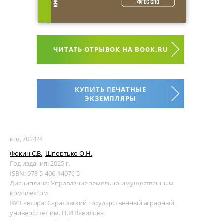
ЧИТАТЬ ОТРЫВОК НА BOOK.RU
КУПИТЬ ПЕЧАТНЫЕ
ЭКЗЕМПЛЯРЫ
код 702424
Фокин С.В.
,
Шпортько О.Н.
Год издания: 2025 г.
ISBN: 978-5-406-14076-5
Дисциплина:
Управление земельно-имущественным
комплексом
ВУЗ автора:
Саратовский государственный аграрный
университет им. Н.И.Вавилова