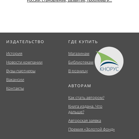
России: становление, развитие, проблемы и...
ИЗДАТЕЛЬСТВО
ГДЕ КУПИТЬ
История
Магазинам
Новости компании
Библиотекам
Вузы-партнеры
В розницу
Вакансии
АВТОРАМ
Контакты
Как стать автором?
Книга издана. Что
дальше?
Авторская заявка
Премия «Золотой фонд»