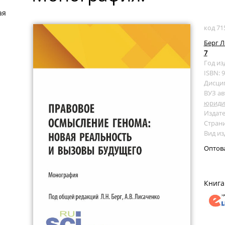
ая
код 71
Берг Л
7
Год из
ISBN: 
Дисци
ВУЗ ав
юридич
Издате
Страни
Вид и
Оптов
Книга