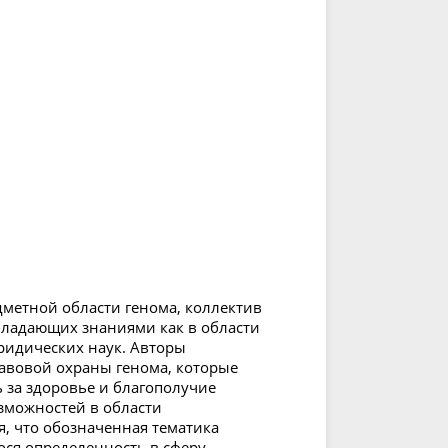
дметной области генома, коллектив
бладающих знаниями как в области
юридических наук. Авторы
авовой охраны генома, которые
 за здоровье и благополучие
зможностей в области
я, что обозначенная тематика
ося определенность в сферу