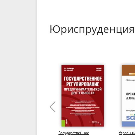
Юриспруденция
Актуальные проблемы
Государственное
Угрозы 