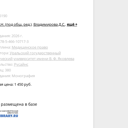
5190
.Н. (под общ. ред.)
,
Владимирова Д.С.
,
ещё +
дания: 2026 г.
978-5-466-10717-3
плина:
Медицинское право
тора:
Уральский государственный
еский университет имени В. Ф. Яковлева
льство:
Русайнс
ц: 380
здания: Монография
ая цена:
1 450 руб.
 размещена в базе