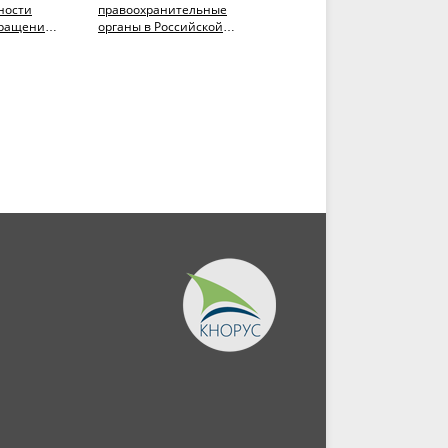
ности
правоохранительные
право: универсальные и
вращению
органы в Российской
региональные аспекты.
Федерации в схемах,
(Аспирантура,
..
таблицах и кратких...
Магистратура)....