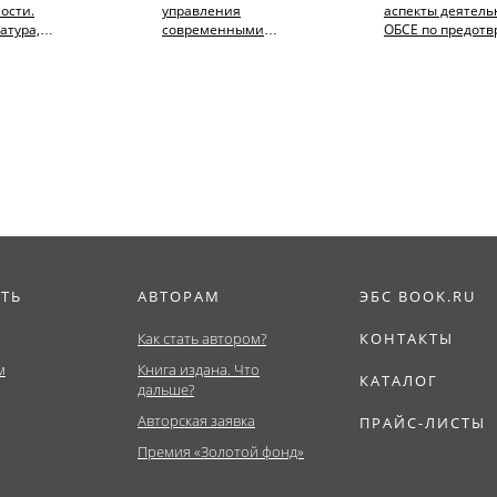
ости.
управления
аспекты деятель
атура,
современными
ОБСЕ по предот
тет).
общественными рисками.
конфликтов и
фия.
(Аспирантура,
урегулированию.
Бакалавриат,...
ИТЬ
АВТОРАМ
ЭБС BOOK.RU
Как стать автором?
КОНТАКТЫ
м
Книга издана. Что
КАТАЛОГ
дальше?
Авторская заявка
ПРАЙС-ЛИСТЫ
Премия «Золотой фонд»