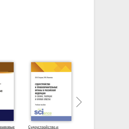
равовые
Судоустройство и
Международное частное