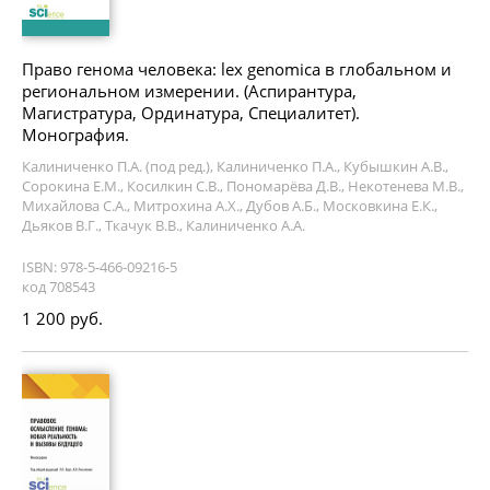
Право генома человека: lex genomica в глобальном и
региональном измерении. (Аспирантура,
Магистратура, Ординатура, Специалитет).
Монография.
Калиниченко П.А. (под ред.), Калиниченко П.А., Кубышкин А.В.,
Сорокина Е.М., Косилкин С.В., Пономарёва Д.В., Некотенева М.В.,
Михайлова С.А., Митрохина А.Х., Дубов А.Б., Московкина Е.К.,
Дьяков В.Г., Ткачук В.В., Калиниченко А.А.
ISBN: 978-5-466-09216-5
код 708543
1 200 руб.