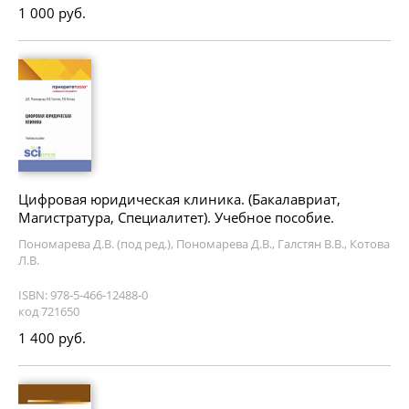
1 000 руб.
Цифровая юридическая клиника. (Бакалавриат,
Магистратура, Специалитет). Учебное пособие.
Пономарева Д.В. (под ред.), Пономарева Д.В., Галстян В.В., Котова
Л.В.
ISBN: 978-5-466-12488-0
код 721650
1 400 руб.