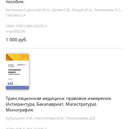
пособие.
Аксенова-Сорохтей Ю.Н., Белая О.В., Кицай Ю.А., Литвинова Л.С.,
Серова О.А.
ISBN: 978-5-466-03379-3
код 683236
1 000 руб.
Трансляционная медицина: правовое измерение.
(Аспирантура, Бакалавриат, Магистратура).
Монография.
Кубышкин А.В., Некотенева М.В., Пономарева Д.В.