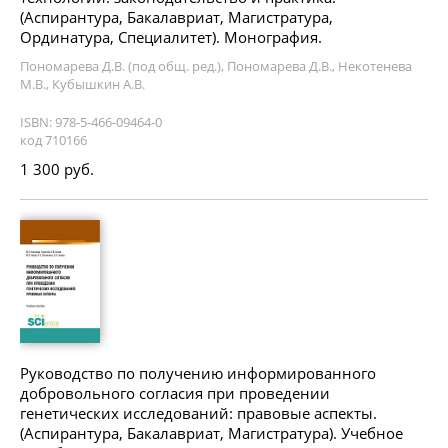
(Аспирантура, Бакалавриат, Магистратура,
Ординатура, Специалитет). Монография.
Пономарева Д.В. (под общ. ред.), Пономарева Д.В., Некотенева
М.В., Кубышкин А.В.
ISBN: 978-5-466-09464-0
код 710166
1 300 руб.
Руководство по получению информированного
добровольного согласия при проведении
генетических исследований: правовые аспекты.
(Аспирантура, Бакалавриат, Магистратура). Учебное