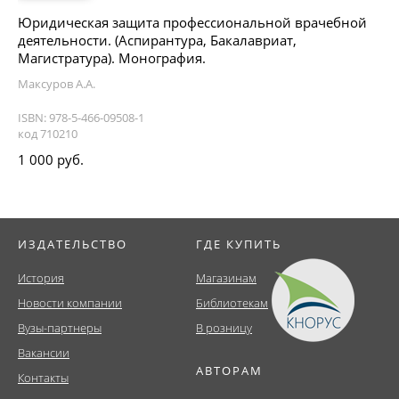
Юридическая защита профессиональной врачебной
деятельности. (Аспирантура, Бакалавриат,
Магистратура). Монография.
Максуров А.А.
ISBN: 978-5-466-09508-1
код 710210
1 000 руб.
ИЗДАТЕЛЬСТВО
ГДЕ КУПИТЬ
История
Магазинам
Новости компании
Библиотекам
Вузы-партнеры
В розницу
Вакансии
АВТОРАМ
Контакты