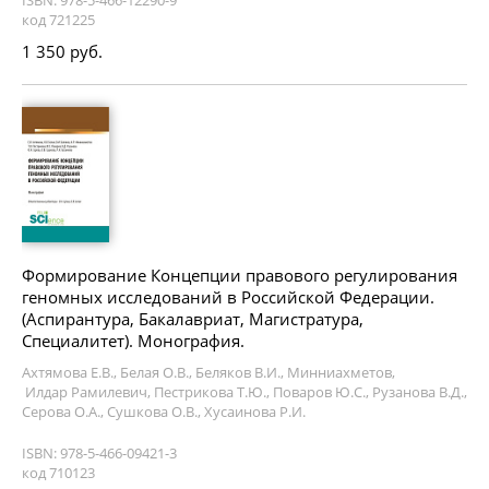
ISBN: 978-5-466-12290-9
код 721225
1 350 руб.
Формирование Концепции правового регулирования
геномных исследований в Российской Федерации.
(Аспирантура, Бакалавриат, Магистратура,
Специалитет). Монография.
Ахтямова Е.В., Белая О.В., Беляков В.И., Минниахметов,
Илдар Рамилевич, Пестрикова Т.Ю., Поваров Ю.С., Рузанова В.Д.,
Серова О.А., Сушкова О.В., Хусаинова Р.И.
ISBN: 978-5-466-09421-3
код 710123