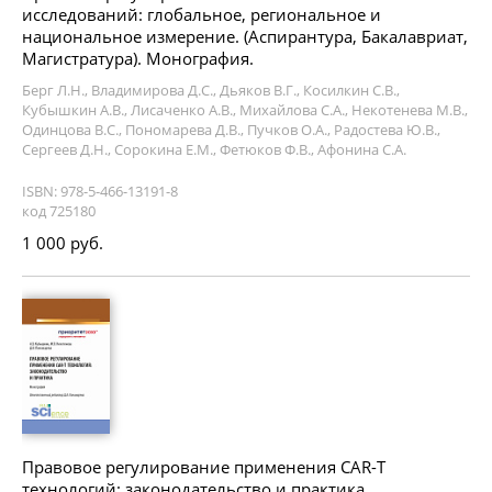
исследований: глобальное, региональное и
национальное измерение. (Аспирантура, Бакалавриат,
Магистратура). Монография.
Берг Л.Н., Владимирова Д.С., Дьяков В.Г., Косилкин С.В.,
Кубышкин А.В., Лисаченко А.В., Михайлова С.А., Некотенева М.В.,
Одинцова В.С., Пономарева Д.В., Пучков О.А., Радостева Ю.В.,
Сергеев Д.Н., Сорокина Е.М., Фетюков Ф.В., Афонина С.А.
ISBN: 978-5-466-13191-8
код 725180
1 000 руб.
Правовое регулирование применения CAR-T
технологий: законодательство и практика.