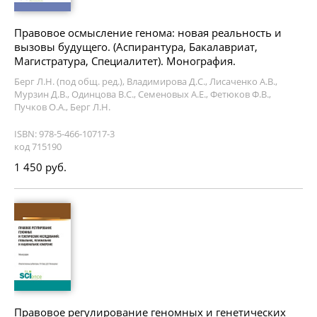
Правовое осмысление генома: новая реальность и
вызовы будущего. (Аспирантура, Бакалавриат,
Магистратура, Специалитет). Монография.
Берг Л.Н. (под общ. ред.), Владимирова Д.С., Лисаченко А.В.,
Мурзин Д.В., Одинцова В.С., Семеновых А.Е., Фетюков Ф.В.,
Пучков О.А., Берг Л.Н.
ISBN: 978-5-466-10717-3
код 715190
1 450 руб.
Правовое регулирование геномных и генетических