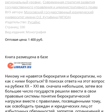
региональный уровни
,
Современная стратегия развития
государственного управления и административного права
ВУЗ автора:
Московский государственный юридический
университет имени О.Е. Кутафина (МГЮА)
Издательство:
Русайнс
Страниц: 330
Вид издания: Монография
Оптовая цена:
1 400 руб.
Книга размещена в базе
Никому не нравятся бюрократия и бюрократизм, но
как с ними бороться? В поисках ответа на этот вопрос
на рубеже XX – XXI вв. сначала небольшое, затем все
большее число государств решили ввести в свои
правовые системы понятие бюрократической
нагрузки вместе с правилами, посвященными тому,
как освободить граждан и юридических лиц от
избыточных обязанностей, запретов, ограничений и