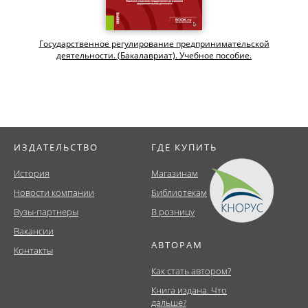
Государственное регулирование предпринимательской
деятельности. (Бакалавриат). Учебное пособие.
ИЗДАТЕЛЬСТВО
ГДЕ КУПИТЬ
История
Магазинам
Новости компании
Библиотекам
Вузы-партнеры
В розницу
Вакансии
АВТОРАМ
Контакты
Как стать автором?
Книга издана. Что
дальше?