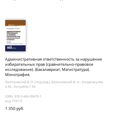
Административная ответственность за нарушение
избирательных прав (сравнительно-правовое
исследование). (Бакалавриат, Магистратура).
Монография.
Белоновский В. Н. (под ред.), Белоновский В. Н., Конджакулян
К.М., Зограбян Г.М.
ISBN: 978-5-466-09470-1
код 710172
1 350 руб.