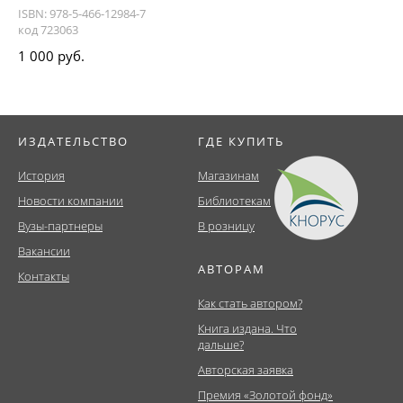
ISBN: 978-5-466-12984-7
код 723063
1 000 руб.
ИЗДАТЕЛЬСТВО
ГДЕ КУПИТЬ
История
Магазинам
Новости компании
Библиотекам
Вузы-партнеры
В розницу
Вакансии
АВТОРАМ
Контакты
Как стать автором?
Книга издана. Что
дальше?
Авторская заявка
Премия «Золотой фонд»