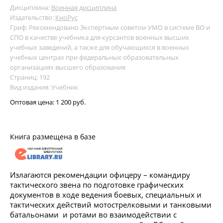
Дисциплина:
Военная дисциплина
Издательство:
КноРус
Гриф: Рекомендовано Экспертным советом УМО в системе ВО и
СПО в качестве учебника для курсантов военных высших
учебных заведений, а также для обучающихся в военных
учебных центрах при федеральных образовательных
организациях высшего образования
Страниц: 192
Вид издания: Учебник
Оптовая цена:
1 200 руб.
Книга размещена в базе
Излагаются рекомендации офицеру – командиру
тактического звена по подготовке графических
документов в ходе ведения боевых, специальных и
тактических действий мотострелковыми и танковыми
батальонами и ротами во взаимодействии с