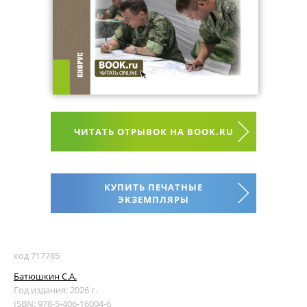
ЧИТАТЬ ОТРЫВОК НА BOOK.RU
КУПИТЬ ПЕЧАТНЫЕ
ЭКЗЕМПЛЯРЫ
код 717785
Батюшкин С.А.
Год издания: 2026 г.
ISBN: 978-5-406-16004-6