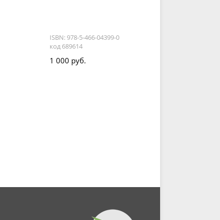
ISBN: 978-5-466-04399-0
код 689614
1 000 руб.