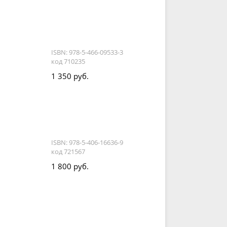
ISBN: 978-5-466-09533-3
код 710235
1 350 руб.
ISBN: 978-5-406-16636-9
код 721567
1 800 руб.