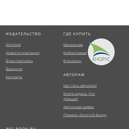
ИЗДАТЕЛЬСТВО
ГДЕ КУПИТЬ
История
Магазинам
Новости компании
Библиотекам
Вузы-партнеры
В розницу
Вакансии
АВТОРАМ
Контакты
Как стать автором?
Книга издана. Что
дальше?
Авторская заявка
Премия «Золотой фонд»
ЭБС BOOK.RU