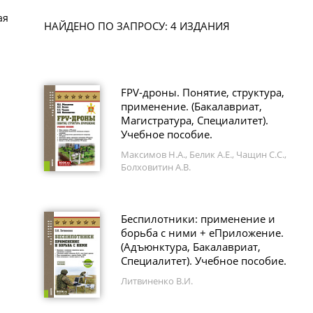
ая
НАЙДЕНО ПО ЗАПРОСУ: 4 ИЗДАНИЯ
FPV-дроны. Понятие, структура,
применение. (Бакалавриат,
Магистратура, Специалитет).
Учебное пособие.
Максимов Н.А., Белик А.Е., Чащин С.С.,
Болховитин А.В.
Беспилотники: применение и
борьба с ними + еПриложение.
(Адъюнктура, Бакалавриат,
Специалитет). Учебное пособие.
Литвиненко В.И.