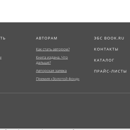
ИТЬ
АВТОРАМ
ЭБС BOOK.RU
Как стать автором?
КОНТАКТЫ
м
Книга издана. Что
КАТАЛОГ
дальше?
Авторская заявка
ПРАЙС-ЛИСТЫ
Премия «Золотой фонд»