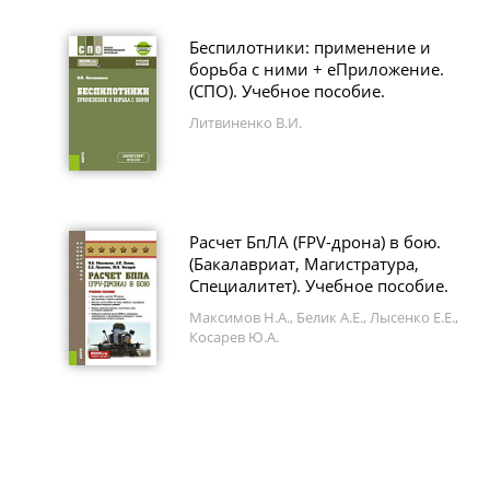
Беспилотники: применение и
борьба с ними + еПриложение.
(СПО). Учебное пособие.
Литвиненко В.И.
Расчет БпЛА (FPV-дрона) в бою.
(Бакалавриат, Магистратура,
Специалитет). Учебное пособие.
Максимов Н.А., Белик А.Е., Лысенко Е.Е.,
Косарев Ю.А.