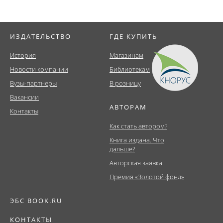
ИЗДАТЕЛЬСТВО
ГДЕ КУПИТЬ
История
Магазинам
Новости компании
Библиотекам
Вузы-партнеры
В розницу
Вакансии
АВТОРАМ
Контакты
Как стать автором?
Книга издана. Что
дальше?
Авторская заявка
Премия «Золотой фонд»
ЭБС BOOK.RU
КОНТАКТЫ