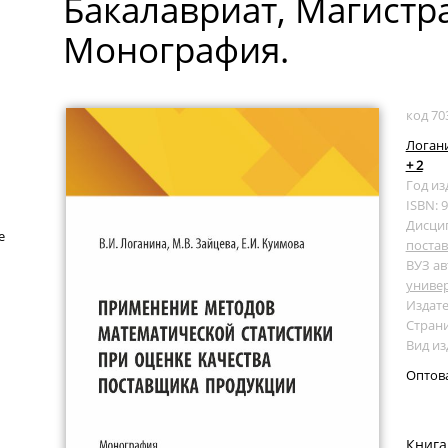
Бакалавриат, Магистра
Монография.
код 70
Логани
+ 2
Год из
ISBN: 
Дисци
е
поста
ВУЗ ав
универ
Издате
Страни
Вид и
Оптов
Книга