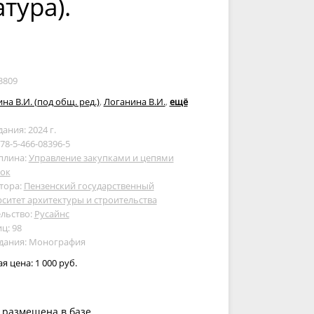
тура).
3809
на В.И. (под общ. ред.)
,
Логанина В.И.
,
ещё
дания: 2024 г.
978-5-466-08396-5
плина:
Управление закупками и цепями
вок
тора:
Пензенский государственный
ситет архитектуры и строительства
льство:
Русайнс
ц: 98
здания: Монография
ая цена:
1 000 руб.
 размещена в базе