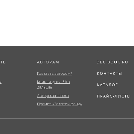
(Бакалавриат,...
ИТЬ
АВТОРАМ
ЭБС BOOK.RU
Как стать автором?
КОНТАКТЫ
м
Книга издана. Что
КАТАЛОГ
дальше?
Авторская заявка
ПРАЙС-ЛИСТЫ
Премия «Золотой фонд»