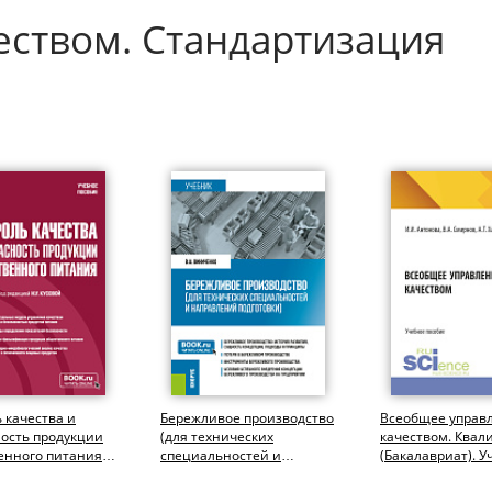
еством. Стандартизация
 качества и
Бережливое производство
Всеобщее управ
ость продукции
(для технических
качеством. Квал
енного питания.
специальностей и
(Бакалавриат). У
риат). Учебное
направлений подготовки).
пособие.