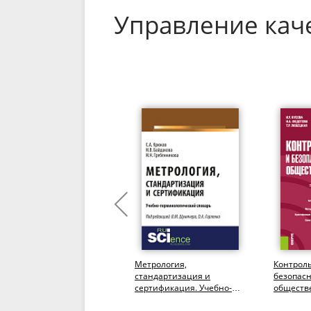
Управление кач
Применение методов
Метрология,
Контроль
математической
стандартизация и
безопасн
статистики при оценке
сертификация. Учебно-
обществ
качества поставщика
терминологический
(Бакалав