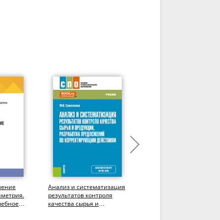
ление
Анализ и систематизация
Контроль качества
иметрия.
результатов контроля
продукции на каждой
чебное
качества сырья и
стадии
продукции, разработка
производственного