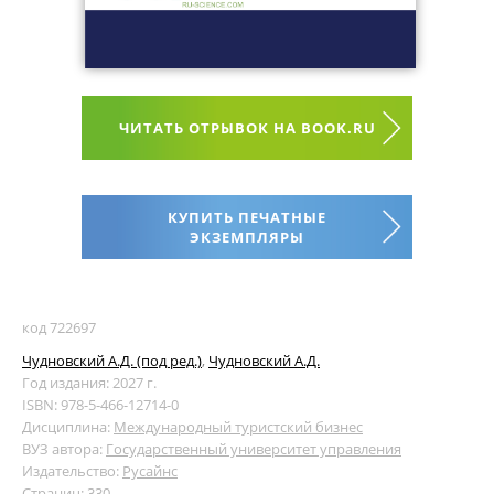
ЧИТАТЬ ОТРЫВОК НА BOOK.RU
КУПИТЬ ПЕЧАТНЫЕ
ЭКЗЕМПЛЯРЫ
код 722697
Чудновский А.Д. (под ред.)
,
Чудновский А.Д.
Год издания: 2027 г.
ISBN: 978-5-466-12714-0
Дисциплина:
Международный туристский бизнес
ВУЗ автора:
Государственный университет управления
Издательство:
Русайнс
Страниц: 330