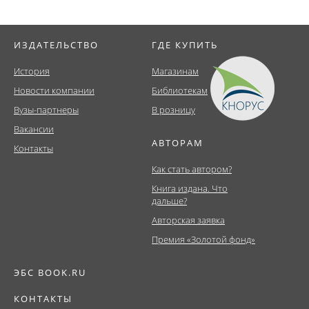
ИЗДАТЕЛЬСТВО
ГДЕ КУПИТЬ
История
Магазинам
Новости компании
Библиотекам
Вузы-партнеры
В розницу
Вакансии
АВТОРАМ
Контакты
Как стать автором?
Книга издана. Что
дальше?
Авторская заявка
Премия «Золотой фонд»
ЭБС BOOK.RU
КОНТАКТЫ