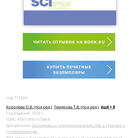
ЧИТАТЬ ОТРЫВОК НА BOOK.RU
КУПИТЬ ПЕЧАТНЫЕ
ЭКЗЕМПЛЯРЫ
код 717924
Королева О.В. (под ред.)
,
Темякова Т.В. (под ред.)
,
ещё + 8
Год издания: 2026 г.
ISBN: 978-5-466-11504-8
Дисциплина:
Экономика и предпринимательство в туризме и
гостеприимстве
ВУЗ автора:
Саратовский национальный исследовательский