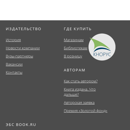
ИЗДАТЕЛЬСТВО
ГДЕ КУПИТЬ
История
Магазинам
Новости компании
Библиотекам
Вузы-партнеры
В розницу
Вакансии
АВТОРАМ
Контакты
Как стать автором?
Книга издана. Что
дальше?
Авторская заявка
Премия «Золотой фонд»
ЭБС BOOK.RU