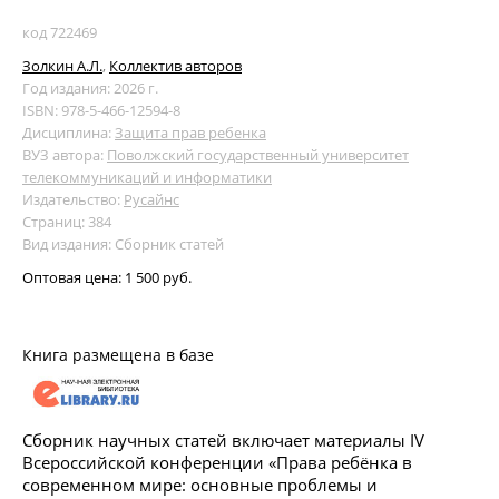
код 722469
Золкин А.Л.
,
Коллектив авторов
Год издания: 2026 г.
ISBN: 978-5-466-12594-8
Дисциплина:
Защита прав ребенка
ВУЗ автора:
Поволжский государственный университет
телекоммуникаций и информатики
Издательство:
Русайнс
Страниц: 384
Вид издания: Сборник статей
Оптовая цена:
1 500 руб.
Книга размещена в базе
Сборник научных статей включает материалы IV
Всероссийской конференции «Права ребёнка в
современном мире: основные проблемы и