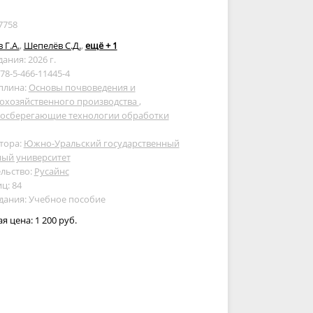
7758
 Г.А.
,
Шепелёв С.Д.
,
ещё + 1
дания: 2026 г.
978-5-466-11445-4
плина:
Основы почвоведения и
кохозяйственного производства
,
сосберегающие технологии обработки
тора:
Южно-Уральский государственный
ный университет
льство:
Русайнс
ц: 84
дания: Учебное пособие
ая цена:
1 200 руб.