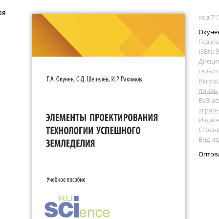
ая
код 71
Окунев
Год из
ISBN: 
Дисци
сельс
Ресур
почвы
ВУЗ ав
аграр
Издате
Страни
Вид из
Оптов