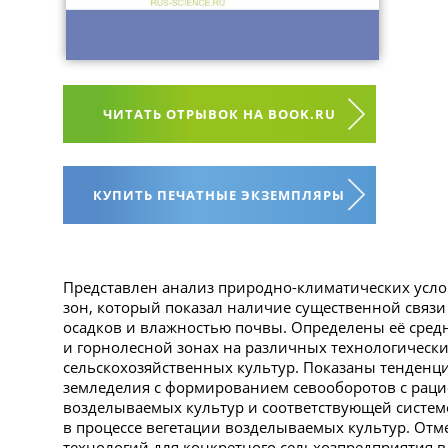
ЧИТАТЬ ОТРЫВОК НА BOOK.RU
КУПИТЬ ПЕЧАТНЫЕ ЭКЗЕМПЛЯРЫ
Представлен анализ природно-климатических усл
зон, который показал наличие существенной связ
осадков и влажностью почвы. Определены её средн
и горнолесной зонах на различных технологическ
сельскохозяйственных культур. Показаны тенденц
земледелия с формированием севооборотов с рац
возделываемых культур и соответствующей системо
в процессе вегетации возделываемых культур. От
технологий для конкретного сельхозпредприятия в