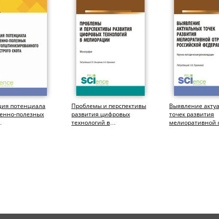
ция потенциала
Проблемы и перспективы
Выявление акту
венно-полезных
развития цифровых
точек развития
технологий в
мелиоративной 
изированного
мелиорации.
Российской Федер
трого скота....
(Бакалавриат,
Магистратура)....