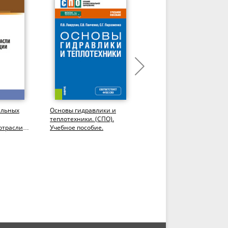
альных
Основы гидравлики и
Элементы
теплотехники. (СПО).
проектирования
отрасли
Учебное пособие.
технологии успешного
ации:...
земледелия.
(Бакалавриат,
Специалитет). Учебное...