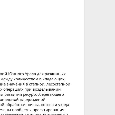
овий Южного Урала для различных
и между количеством выпадающих
ие значения в степной, лесостепной
их операциях при возделывании
ии развития ресурсосберегающего
иональной плодосменой
й обработки почвы, посева и ухода
мечены проблемы проектирования
 соответствии с их экономическими