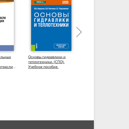
альных
Основы гидравлики и
Элементы
теплотехники. (СПО).
проектирования
отрасли
Учебное пособие.
технологии успешного
ации:...
земледелия.
(Бакалавриат,
Специалитет). Учебное...