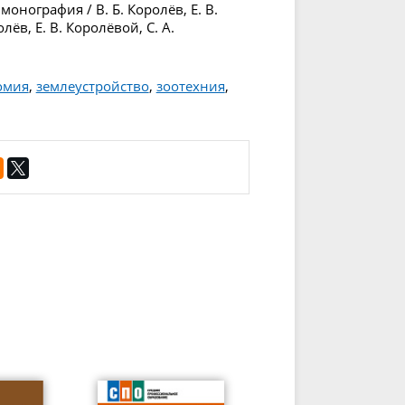
нография / В. Б. Королёв, Е. В.
лёв, Е. В. Королёвой, С. А.
омия
,
землеустройство
,
зоотехния
,