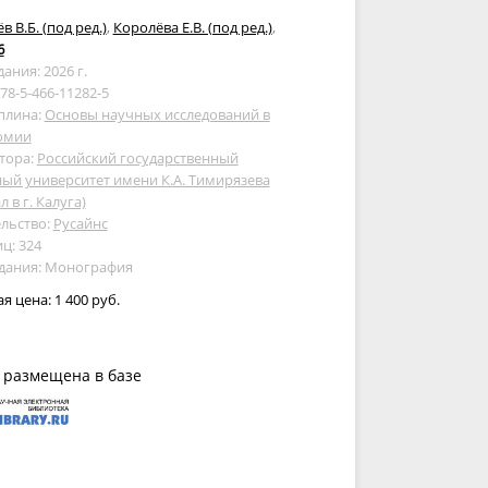
в В.Б. (под ред.)
,
Королёва Е.В. (под ред.)
,
6
дания: 2026 г.
978-5-466-11282-5
плина:
Основы научных исследований в
омии
тора:
Российский государственный
ый университет имени К.А. Тимирязева
 в г. Калуга)
льство:
Русайнс
ц: 324
здания: Монография
ая цена:
1 400 руб.
 размещена в базе