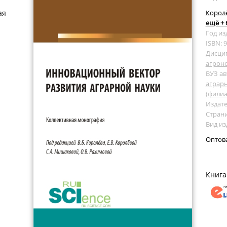
ая
Королё
ещё + 
Год из
ISBN: 
Дисци
агрон
ВУЗ ав
аграрн
(филиал
Издате
Страни
Вид и
Оптов
Книга