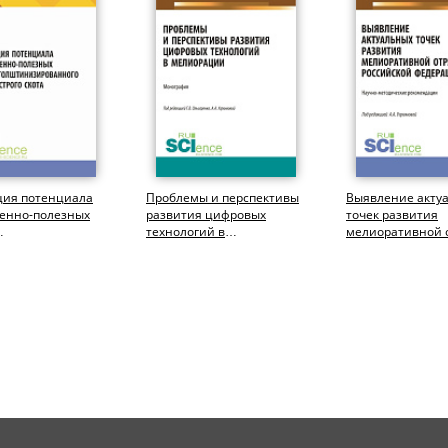
ция потенциала
Проблемы и перспективы
Выявление акту
венно-полезных
развития цифровых
точек развития
технологий в
мелиоративной 
изированного
мелиорации.
Российской Федер
трого скота....
(Бакалавриат,
Магистратура)....