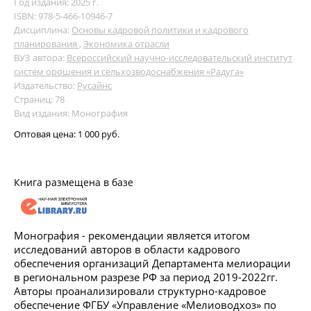
Год издания: 2025 г.
ISBN: 978-5-466-10946-7
Дисциплина:
Основы кадровой политики и кадрового
планирования
,
Экономика отрасли
ВУЗ автора:
Всероссийский научно-исследовательский институт
систем орошения и сельхозводоснабжения «Радуга»
Издательство:
Русайнс
Страниц: 78
Вид издания: Монография
Оптовая цена:
1 000 руб.
Книга размещена в базе
Монография - рекомендации является итогом
исследований авторов в области кадрового
обеспечения организаций Департамента мелиорации
в региональном разрезе РФ за период 2019-2022гг.
Авторы проанализировали структурно-кадровое
обеспечение ФГБУ «Управление «Мелиоводхоз» по