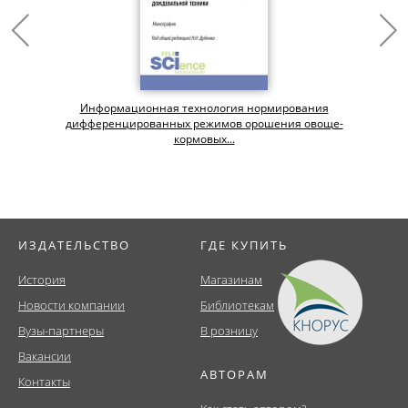
и
Информационная технология нормирования
дифференцированных режимов орошения овоще-
кормовых...
ИЗДАТЕЛЬСТВО
ГДЕ КУПИТЬ
История
Магазинам
Новости компании
Библиотекам
Вузы-партнеры
В розницу
Вакансии
АВТОРАМ
Контакты