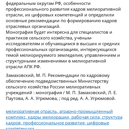
федеральным округам РФ, особенности
профессионального развития кадров мелиоративной
отрасли, их цифровых компетенций и определили
основные рекомендации по формированию кадров
отраслевых организаций.
Монография будет интересна для специалистов и
практиков сельского хозяйства, учёным-
исследователям и обучающимся в высших и средних
профессиональных организациях, интересующихся
темой мелиорируемого земледелия, управленнием и
структурными изменениями в мелиоративной
отрасли АПК РФ.
Замаховский, М. П. Рекомендации по кадровому
обеспечению подведомственных Министерству
сельского хозяйства России мелиоративных
учреждений : монография / М. П. Замаховский, Л. Е.
Паутова, А. А. Угрюмова, ; под ред. А. А. Угрюмовой.
мелиоративная отрасль, аграрно-промышленный
комплекс, кадры мелиорации, рабочая сила, структура
кадров, профессиональное развитие, цифровые
компетенции