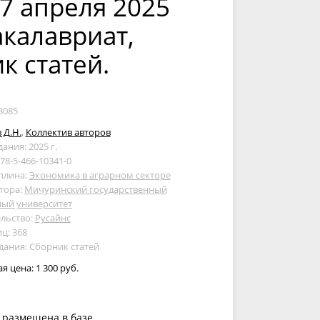
7 апреля 2025
акалавриат,
к статей.
3085
 Д.Н.
,
Коллектив авторов
дания: 2025 г.
978-5-466-10341-0
плина:
Экономика в аграрном секторе
тора:
Мичуринский государственный
ный университет
льство:
Русайнс
ц: 368
дания: Сборник статей
ая цена:
1 300 руб.
 размещена в базе