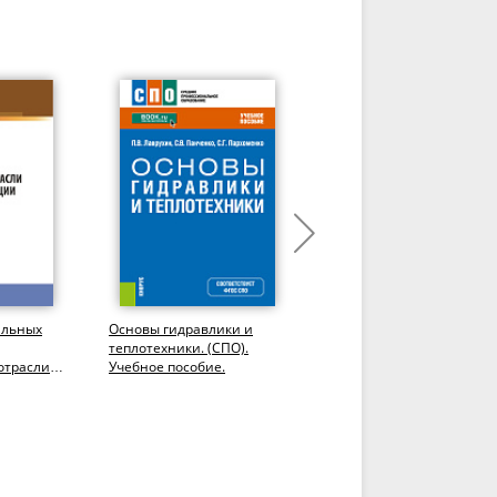
альных
Основы гидравлики и
Элементы
теплотехники. (СПО).
проектирования
отрасли
Учебное пособие.
технологии успешного
ации:...
земледелия.
(Бакалавриат,
Специалитет). Учебное...