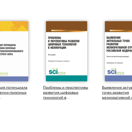
ция потенциала
Проблемы и перспективы
Выявление акту
венно-полезных
развития цифровых
точек развития
технологий в
мелиоративной 
изированного
мелиорации.
Российской Федер
трого скота....
(Бакалавриат,
Магистратура)....