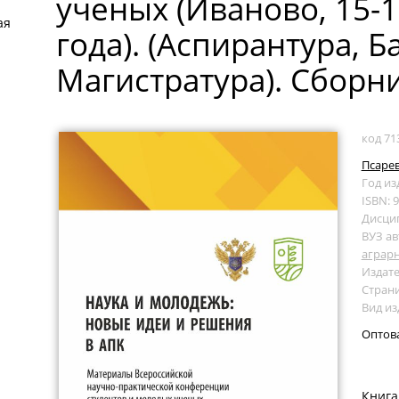
ученых (Иваново, 15-1
ая
года). (Аспирантура, Б
Магистратура). Сборни
код 71
Псарев
Год из
ISBN: 
Дисци
ВУЗ ав
аграр
Издате
Страни
Вид из
Оптов
Книга