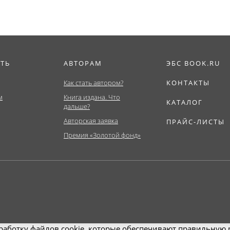
ИТЬ
АВТОРАМ
ЭБС BOOK.RU
Как стать автором?
КОНТАКТЫ
м
Книга издана. Что
КАТАЛОГ
дальше?
Авторская заявка
ПРАЙС-ЛИСТЫ
Премия «Золотой фонд»
работку файлов cookie, которые обеспечивают правильную р