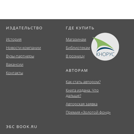
ИЗДАТЕЛЬСТВО
ГДЕ КУПИТЬ
История
Магазинам
Новости компании
Библиотекам
Вузы-партнеры
В розницу
Вакансии
АВТОРАМ
Контакты
Как стать автором?
Книга издана. Что
дальше?
Авторская заявка
Премия «Золотой фонд»
ЭБС BOOK.RU