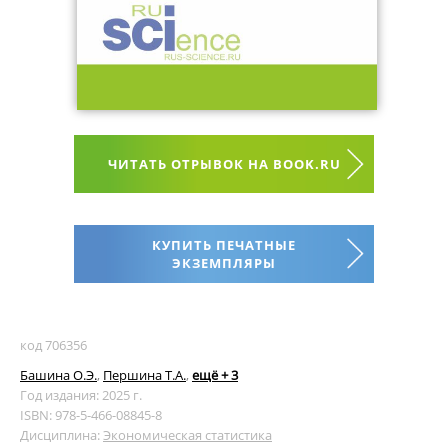
ЧИТАТЬ ОТРЫВОК НА BOOK.RU
КУПИТЬ ПЕЧАТНЫЕ
ЭКЗЕМПЛЯРЫ
код 706356
Башина О.Э.
,
Першина Т.А.
,
ещё + 3
Год издания: 2025 г.
ISBN: 978-5-466-08845-8
Дисциплина:
Экономическая статистика