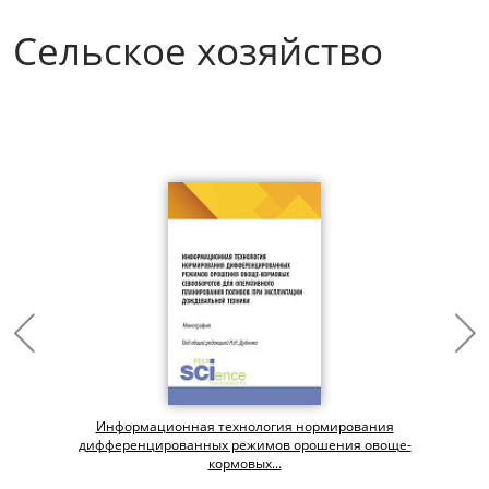
Сельское хозяйство
и
Информационная технология нормирования
дифференцированных режимов орошения овоще-
кормовых...