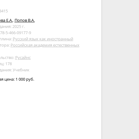
8415
ва Е.А.
,
Попов В.А.
дания: 2025 г.
978-5-466-09177-9
плина:
Русский язык как иностранный
тора:
Российская академия естественных
льство:
Русайнс
ц: 178
дания: Учебник
ая цена:
1 000 руб.