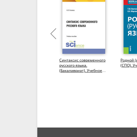
Русский язык. (СПО).
Синтаксис современного
Родной (
Учебник.
русского языка.
(СПО). У
(Бакалавриат). Учебное
пособие.