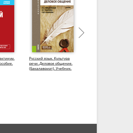
актикум.
Русский язык. Культура
Глагол и глагольные
особие.
речи. Деловое общение.
формы. (Бакалавриат).
(Бакалавриат). Учебник.
Учебное пособие.