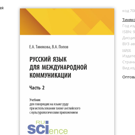
ая
код 70
Тиняко
Год из
ISBN: 
Дисци
ВУЗ ав
наук
Издате
Страни
Вид из
Оптов