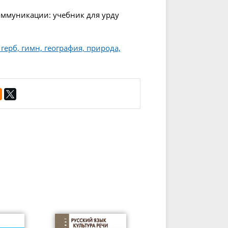
коммуникации: учебник для урду
герб, гимн, география, природа,