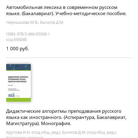
Автомобильная лексика в современном русском
языке. (Бакалавриат). Учебно-методическое пособие.
Чернышева М.В., Бычков Д.М.
ISBN: 978-5-466-05506-1
код 693040
1 000 руб.
Дидактические алгоритмы преподавания русского
языка как иностранного. (Аспирантура, Бакалавриат,
Магистратура). Монография.
Крутова И.Н. (под общ. ред.), Бычков Д.М. (под общ. ред.),
Коллектив авторов