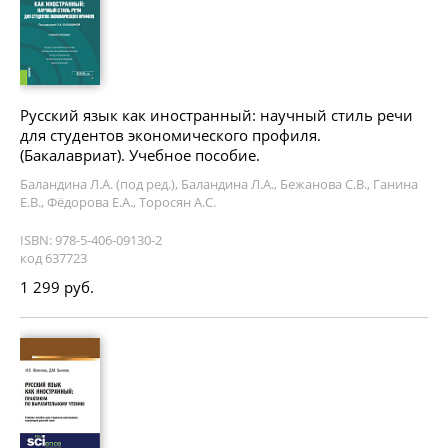
Русский язык как иностранный: научный стиль речи
для студентов экономического профиля.
(Бакалавриат). Учебное пособие.
Баландина Л.А. (под ред.), Баландина Л.А., Бежанова С.В., Ганина
Е.В., Фёдорова Е.А., Торосян А.С.
ISBN: 978-5-406-09130-2
код 637723
1 299 руб.