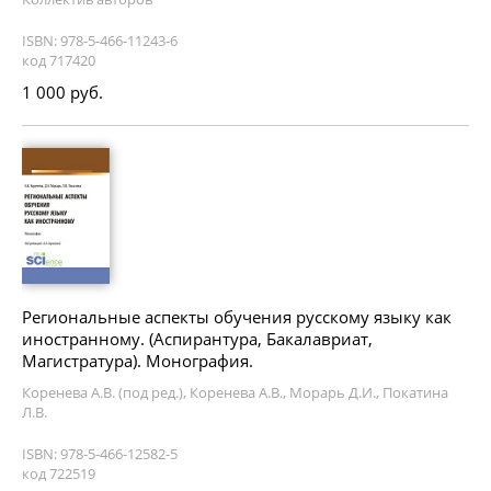
ISBN: 978-5-466-11243-6
код 717420
1 000 руб.
Региональные аспекты обучения русскому языку как
иностранному. (Аспирантура, Бакалавриат,
Магистратура). Монография.
Коренева А.В. (под ред.), Коренева А.В., Морарь Д.И., Покатина
Л.В.
ISBN: 978-5-466-12582-5
код 722519