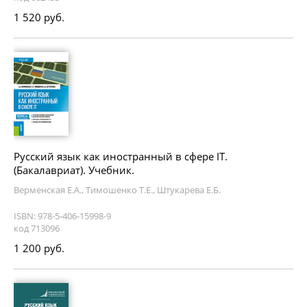
1 520 руб.
Русский язык как иностранный в сфере IT.
(Бакалавриат). Учебник.
Верменская Е.А., Тимошенко Т.Е., Штукарева Е.Б.
ISBN: 978-5-406-15998-9
код 713096
1 200 руб.