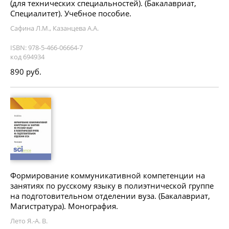
(для технических специальностей). (Бакалавриат,
Специалитет). Учебное пособие.
Сафина Л.М., Казанцева А.А.
ISBN: 978-5-466-06664-7
код 694934
890 руб.
Формирование коммуникативной компетенции на
занятиях по русскому языку в полиэтнической группе
на подготовительном отделении вуза. (Бакалавриат,
Магистратура). Монография.
Лето Я.-А. В.