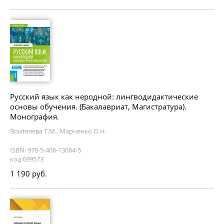
Русский язык как неродной: лингводидактические
основы обучения. (Бакалавриат, Магистратура).
Монография.
Воителева Т.М., Марченко О.Н.
ISBN: 978-5-406-13664-5
код 699573
1 190 руб.