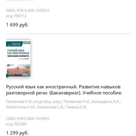
ISBN: 978-5-406-14703-0
код 706712
1 699 руб.
Русский язык как иностранный. Развитие навыков
разговорной речи. (Бакалавриат). Учебное пособие.
Полякова Р.И. (под общ. ред.), Полякова Р.И., Баландина Л.А.,
Малюгина Н.М., Бежанова С.В., Ганина Е.В.
ISBN: 978-5-406-14109-0
код 702580
1 299 руб.