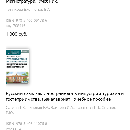
Магистратура). Учебник.
Тинякова Е.А., Попов В.А.
ISBN: 978-5-466-09178-6
код 708416
1 000 руб.
Русский язык как иностранный в индустрии туризма и
гостеприимства. (Бакалавриат). Учебное пособие.
Сатина Т.В., Гиловая Е.А., Зайцева И.А., Розанова Т.П., Стыцюк
Р.Ю.
ISBN: 978-5-406-11076-8
код 662433