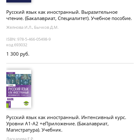
Русский язык как иностранный. Выразительное
чтение. (Бакалавриат, Специалитет). Учебное пособие.
Желнова И.Л., Бычков Д.М.
ISBN: 978-5-466-05498-9
код 693032
1 300 руб.
Русский язык как иностранный. Интенсивный курс.
Уровни А1-А2 +еПриложение. (Бакалавриат,
Магистратура). Учебник.
Ласкарева Е.Р.