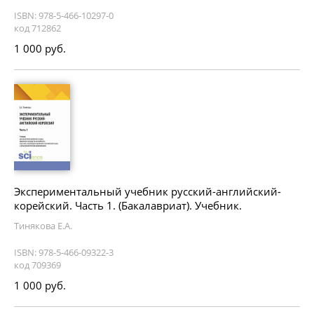
ISBN: 978-5-466-10297-0
код 712862
1 000 руб.
Экспериментальный учебник русский-английский-
корейский. Часть 1. (Бакалавриат). Учебник.
Тинякова Е.А.
ISBN: 978-5-466-09322-3
код 709369
1 000 руб.