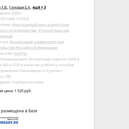
 Т.В.
,
Гиловая Е.А.
,
ещё + 3
дания: 2026 г.
978-5-406-11076-8
плина:
Иностранный язык в индустрии
ма и гостеприимства
,
Русский язык как
ранный
тора:
Финансовый университет при
тельстве Российской Федерации
льство:
КноРус
 Рекомендовано Экспертным советом УМО в
е ВО и СПО в качестве учебного пособия
правления бакалавриата «Туризм».
ц: 286
дания: Учебное пособие
ая цена:
1 520 руб.
 размещена в базе