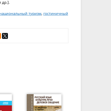
 др.].
национальный туризм
,
гостиничный