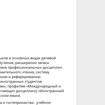
ыков в основных видах речевой
бучения, расширение запаса
риале профессиональных дисциплин.
мительного чтения, систему
ванию и реферированию.
 иностранных студентов
изм», профилям «Международный и
зучающих дисциплину «Иностранный
сском языке.
 и гостеприимства : учебное