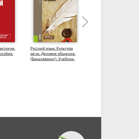
актикум.
Русский язык. Культура
Глагол и глагольные
особие.
речи. Деловое общение.
формы. (Бакалавриат).
(Бакалавриат). Учебник.
Учебное пособие.