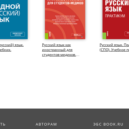
русский) язык.
Русский язык как
Русский язык. Пр
чебник.
иностранный для
(СПО). Учебное п
студентов-медиков.
(Специалитет). Учебное
пособие.
ИТЬ
АВТОРАМ
ЭБС BOOK.RU