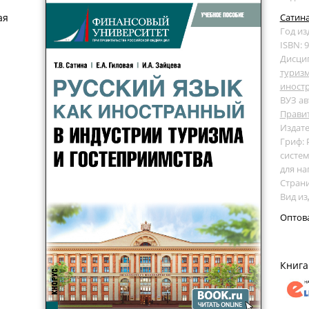
ая
Сатина
Год из
ISBN: 
Дисци
туриз
иност
ВУЗ ав
Прави
Издате
Гриф:
систем
для на
Страни
Вид из
Оптов
Книга