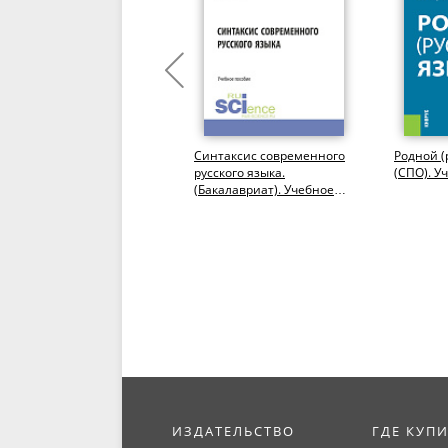
Русский язык. (СПО).
Синтаксис современного
Родной (
Учебник.
русского языка.
(СПО). У
(Бакалавриат). Учебное
пособие.
ИЗДАТЕЛЬСТВО
ГДЕ КУП