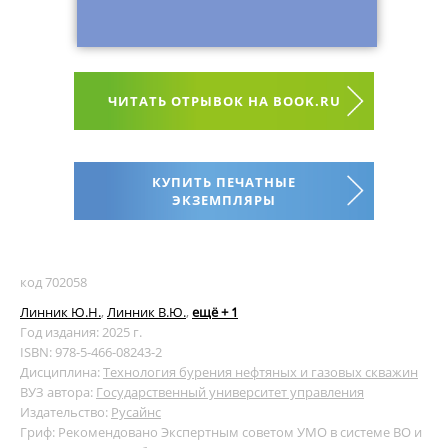
ЧИТАТЬ ОТРЫВОК НА BOOK.RU
КУПИТЬ ПЕЧАТНЫЕ
ЭКЗЕМПЛЯРЫ
код 702058
Линник Ю.Н.
,
Линник В.Ю.
,
ещё + 1
Год издания: 2025 г.
ISBN: 978-5-466-08243-2
Дисциплина:
Технология бурения нефтяных и газовых скважин
ВУЗ автора:
Государственный университет управления
Издательство:
Русайнс
Гриф: Рекомендовано Экспертным советом УМО в системе ВО и