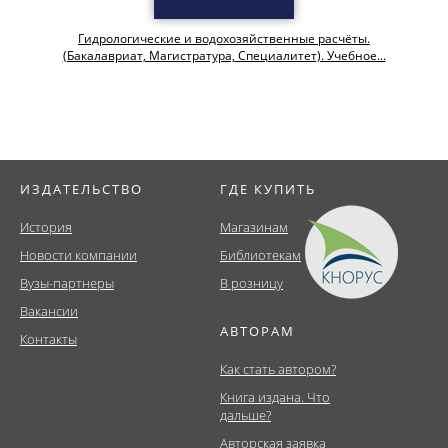
Гидрологические и водохозяйственные расчёты.
(Бакалавриат, Магистратура, Специалитет). Учебное...
ИЗДАТЕЛЬСТВО
ГДЕ КУПИТЬ
История
Магазинам
Новости компании
Библиотекам
Вузы-партнеры
В розницу
Вакансии
АВТОРАМ
Контакты
Как стать автором?
Книга издана. Что
дальше?
Авторская заявка