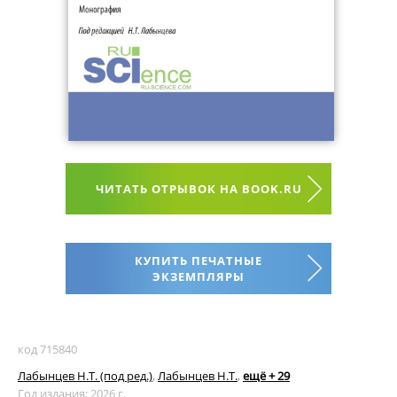
ЧИТАТЬ ОТРЫВОК НА BOOK.RU
КУПИТЬ ПЕЧАТНЫЕ
ЭКЗЕМПЛЯРЫ
код 715840
Лабынцев Н.Т. (под ред.)
,
Лабынцев Н.Т.
,
ещё + 29
Год издания: 2026 г.