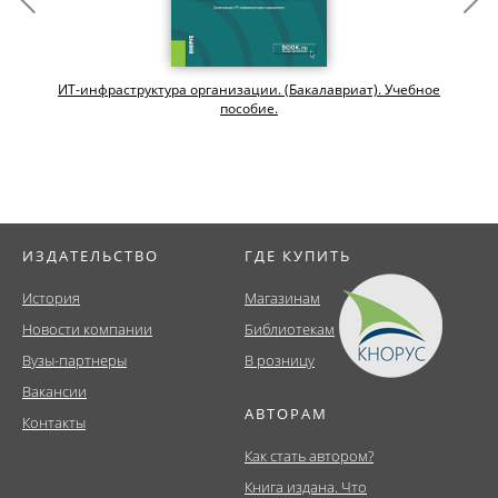
ИТ-инфраструктура организации. (Бакалавриат). Учебное
пособие.
ИЗДАТЕЛЬСТВО
ГДЕ КУПИТЬ
История
Магазинам
Новости компании
Библиотекам
Вузы-партнеры
В розницу
Вакансии
АВТОРАМ
Контакты
Как стать автором?
Книга издана. Что