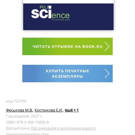
ЧИТАТЬ ОТРЫВОК НА BOOK.RU
КУПИТЬ ПЕЧАТНЫЕ
ЭКЗЕМПЛЯРЫ
код 723795
Феськова М.В.
,
Костюкова Е.И.
,
ещё + 1
Год издания: 2027 г.
ISBN: 978-5-466-13092-8
Дисциплина:
Организация и экономика малого
предпринимательства