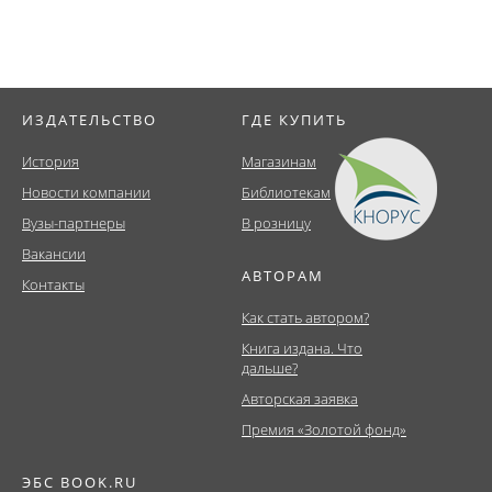
ИЗДАТЕЛЬСТВО
ГДЕ КУПИТЬ
История
Магазинам
Новости компании
Библиотекам
Вузы-партнеры
В розницу
Вакансии
АВТОРАМ
Контакты
Как стать автором?
Книга издана. Что
дальше?
Авторская заявка
Премия «Золотой фонд»
ЭБС BOOK.RU