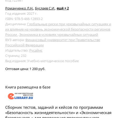
код 722981
Романченко Л.Н.
,
Буслаев С.И.
,
ещё + 2
Год издания: 2027 г.
ISBN: 978-5-466-12893-2
Дисциплина:
Глобальные риски при чрезвычайных ситуациях и
их влияние на уровень экономической безопасности регионов
России
,
Экономика в условиях чрезвычайных ситуаций
ВУЗ автора:
Финансовый университет при Правительстве
Российской Федерации
Издательство:
Русайнс
Страниц: 232
Вид издания: Учебно-методическое пособие
Оптовая цена:
1 200 руб.
Книга размещена в базе
Сборник тестов, заданий и кейсов по программам
«Безопасность жизнедеятельности» и «Экономическая
безопасность» для проведения промежуточного