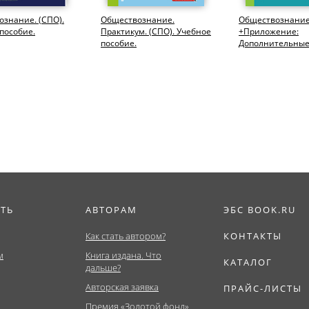
знание. (СПО).
Обществознание.
Обществознание
пособие.
Практикум. (СПО). Учебное
+Приложение:
пособие.
Дополнительны
материалы. (СПО
Учебник.
ИТЬ
АВТОРАМ
ЭБС BOOK.RU
Как стать автором?
КОНТАКТЫ
м
Книга издана. Что
КАТАЛОГ
дальше?
Авторская заявка
ПРАЙС-ЛИСТЫ
Премия «Золотой фонд»