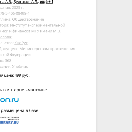
а А.В.
,
Булгаков А.Л.
,
ещё + 1
дания: 2023 г.
978-5-406-08498-4
плина:
Обществознание
тора:
Институт экспериментальной
мики и финансов МГУ имени М.В.
осова"
льство:
КноРус
 Допущено Министерством просвещения
йской Федерации
ц: 368
дания: Учебник
ая цена:
499 руб.
ь в интернет-магазине
 размещена в базе