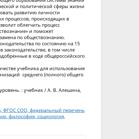
ческой и политической сферы жизни
вовать развитию личности
х процессов, происходящих в
зволит облегчить процесс
ствознание» и поможет
кзамена по обществознанию.
онодательства по состоянию на 15
в законодательстве, в том числе
одобренные в ходе общероссийского
ачестве учебника для использования
низаций среднего (полного) общего
ровень. : учебник / А. В. Алешина,
я, ФГОС СОО, федеральный перечень
ию, философия, социология,