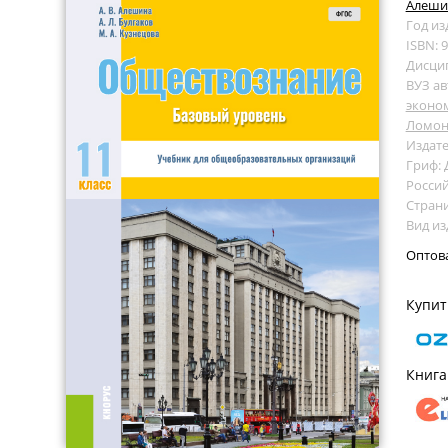
Алешин
Год из
ISBN: 
Дисци
ВУЗ ав
эконо
Ломон
Издате
Гриф:
Росси
Страни
Вид из
Оптов
Купит
Книга