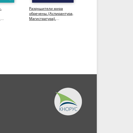
.
Разрушители мира
Методология
обречены. (Аспирантура,
предвидения будущего.
е
Магистратура).
(Аспирантура,
).
Монография.
Магистратура).
Монография.