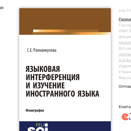
ая
код 71
Рахман
Год из
ISBN: 
Дисци
теори
ВУЗ ав
лингви
Н.А.Д
Издате
Страни
Вид и
Оптов
Книга