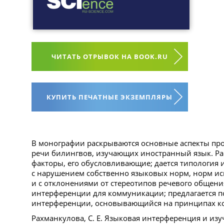
ЧИТАТЬ ОТРЫВОК НА BOOK.RU
КУПИТЬ ПЕЧАТНЫЕ ЭКЗЕМПЛЯРЫ
В монографии раскрываются основные аспекты пр
речи билингвов, изучающих иностранный язык. Ра
факторы, его обусловливающие; дается типология
с нарушением собственно языковых норм, норм ис
и с отклонениями от стереотипов речевого общени
интерференции для коммуникации; предлагается п
интерференции, основывающийся на принципах к
Рахманкулова, С. Е. Языковая интерференция и изу