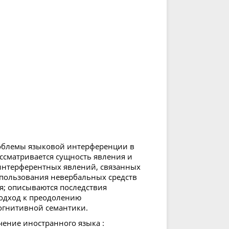
облемы языковой интерференции в
ссматривается сущность явления и
 интерферентных явлений, связанных
пользования невербальных средств
я; описываются последствия
одход к преодолению
огнитивной семантики.
чение иностранного языка :