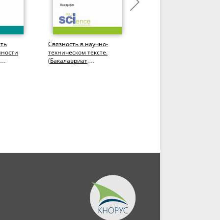
сть
Связность в научно-
Юридическая
нности
техническом тексте.
лингвистика. Актуальны
(Бакалавриат,
направления
ия.
Магистратура).
исследования.
Монография.
(Аспирантура,
Бакалавриат,...