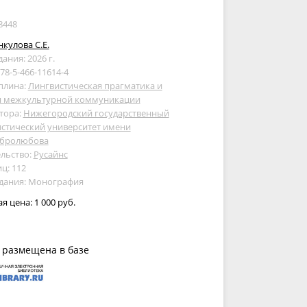
8448
кулова С.Е.
дания: 2026 г.
978-5-466-11614-4
плина:
Лингвистическая прагматика и
я межкультурной коммуникации
тора:
Нижегородский государственный
стический университет имени
обролюбова
льство:
Русайнс
ц: 112
здания: Монография
ая цена:
1 000 руб.
 размещена в базе