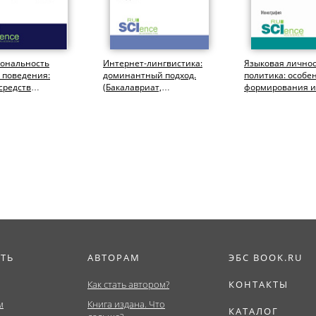
ональность
Интернет-лингвистика:
Языковая лично
 поведения:
доминантный подход.
политика: особе
средств
(Бакалавриат,
формирования и
фикации (на
Магистратура).
функционирован
ле коммерческого
Монография.
(Аспирантура,...
ИТЬ
АВТОРАМ
ЭБС BOOK.RU
Как стать автором?
КОНТАКТЫ
м
Книга издана. Что
КАТАЛОГ