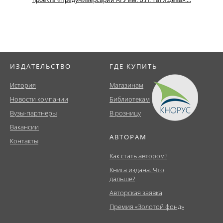
ИЗДАТЕЛЬСТВО
ГДЕ КУПИТЬ
История
Магазинам
Новости компании
Библиотекам
Вузы-партнеры
В розницу
Вакансии
АВТОРАМ
Контакты
Как стать автором?
Книга издана. Что
дальше?
Авторская заявка
Премия «Золотой фонд»