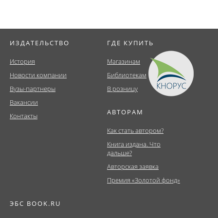
ИЗДАТЕЛЬСТВО
ГДЕ КУПИТЬ
История
Магазинам
Новости компании
Библиотекам
Вузы-партнеры
В розницу
Вакансии
АВТОРАМ
Контакты
Как стать автором?
Книга издана. Что
дальше?
Авторская заявка
Премия «Золотой фонд»
ЭБС BOOK.RU