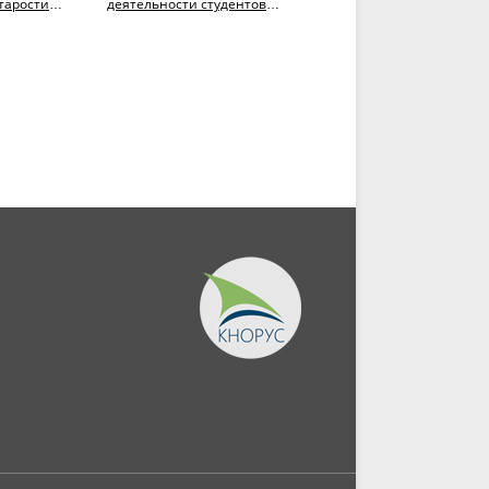
тарости.
деятельности студентов.
развития научного
(СПО). Учебник.
потенциала высшей
школы: прогнозный...