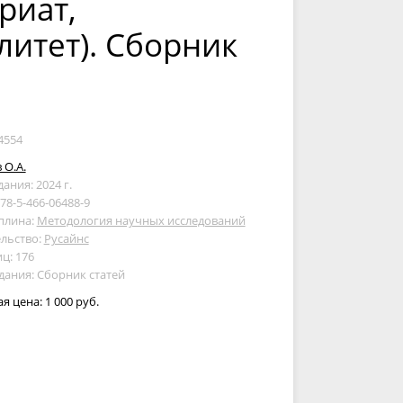
риат,
литет). Сборник
4554
 О.А.
дания: 2024 г.
978-5-466-06488-9
плина:
Методология научных исследований
льство:
Русайнс
ц: 176
дания: Сборник статей
ая цена:
1 000 руб.