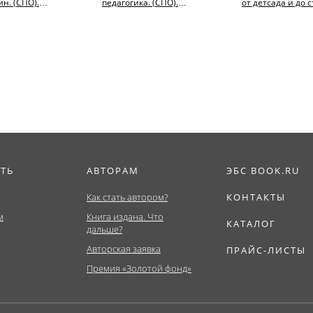
н. (СПО).
педагогика. (СПО).
от детсада и до с
пособие.
Учебник.
(Магистратура).
Монография.
ИТЬ
АВТОРАМ
ЭБС BOOK.RU
Как стать автором?
КОНТАКТЫ
м
Книга издана. Что
КАТАЛОГ
дальше?
Авторская заявка
ПРАЙС-ЛИСТЫ
Премия «Золотой фонд»