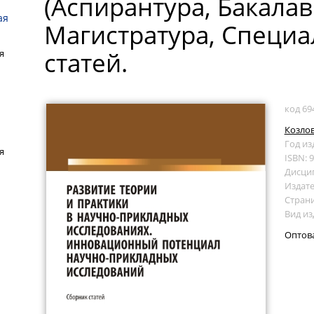
(Аспирантура, Бакалав
ая
Магистратура, Специа
статей.
я
код 69
Козлов
Год из
я
ISBN: 
Дисци
Издате
Страни
Вид из
Оптов