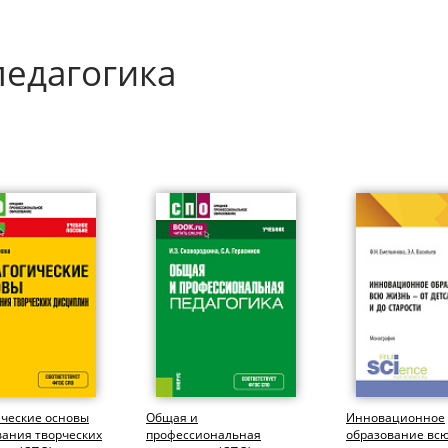
педагогика
ические основы
Общая и
Инновационное
вания творческих
профессиональная
образование всю