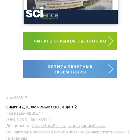
ЧИТАТЬ ОТРЫВОК НА BOOK.RU
КУПИТЬ ПЕЧАТНЫЕ
ЭКЗЕМПЛЯРЫ
код 686517
Еныгин Д.В.
,
Фоминых Н.Ю.
,
ещё + 2
Год издания: 2024 г.
ISBN: 978-5-466-03841-5
Дисциплина:
Английский язык
,
Иностранный язык
ВУЗ автора:
Российский экономический университет имени Г.В.
Плеханова