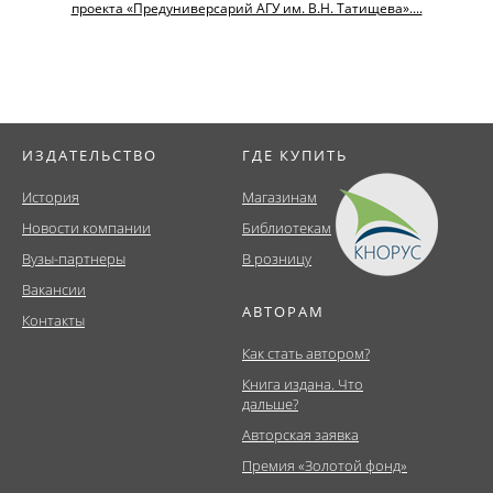
проекта «Предуниверсарий АГУ им. В.Н. Татищева»....
ИЗДАТЕЛЬСТВО
ГДЕ КУПИТЬ
История
Магазинам
Новости компании
Библиотекам
Вузы-партнеры
В розницу
Вакансии
АВТОРАМ
Контакты
Как стать автором?
Книга издана. Что
дальше?
Авторская заявка
Премия «Золотой фонд»