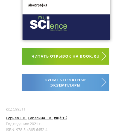
ЧИТАТЬ ОТРЫВОК НА BOOK.RU
КУПИТЬ ПЕЧАТНЫЕ
ЭКЗЕМПЛЯРЫ
код 599311
Гурьев С.В.
,
Сапегина Т.А.
,
ещё + 2
Год издания: 2021 г.
ISBN: 978-5-4365-6452-4