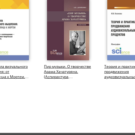
ла визуального
Пир музыки. О творчестве
Теория и практи
я: от
Арама Хачатуряна.
продвижения
нца к Мортем.
(Аспирантура,
аудиовизуальны
 От замысла к
Бакалавриат,
продуктов. (Аспи
ию -...
Магистратура,
Ассистентура,
Специалитет)....
Бакалавриат,...