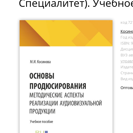
Специалитет). Учебно
код 72
Косино
Год из
ISBN: 
Дисци
ВУЗ ав
управ
Издате
Страни
Вид из
Оптов