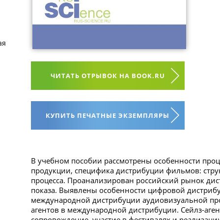
ая
ЧИТАТЬ ОТРЫВОК НА BOOK.RU
КУПИТЬ ПЕЧАТНЫЕ ЭКЗЕМПЛЯРЫ
В учебном пособии рассмотрены особенности проц
продукции, специфика дистрибуции фильмов: стру
процесса. Проанализирован российский рынок дис
показа. Выявлены особенности цифровой дистрибу
международной дистрибуции аудиовизуальной про
агентов в международной дистрибуции. Сейлз-аге
сопровождение, участие в фестивалях и реализац