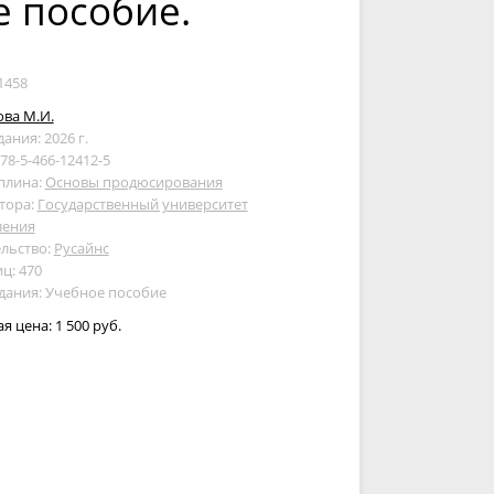
е пособие.
1458
ва М.И.
дания: 2026 г.
978-5-466-12412-5
плина:
Основы продюсирования
тора:
Государственный университет
ления
льство:
Русайнс
ц: 470
дания: Учебное пособие
ая цена:
1 500 руб.