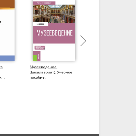
ка
Музееведение.
Звуковые миры Иоганна
(Бакалавриат). Учебное
Себастьяна Баха.
х
пособие.
(Аспирантура,
рантура,
Бакалавриат,
Магистратура,
Специалитет)....