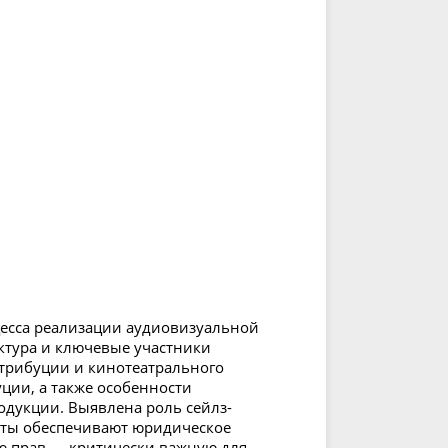
есса реализации аудиовизуальной
ктура и ключевые участники
трибуции и кинотеатрального
ции, а также особенности
дукции. Выявлена роль сейлз-
нты обеспечивают юридическое
ию прав — критически важную для