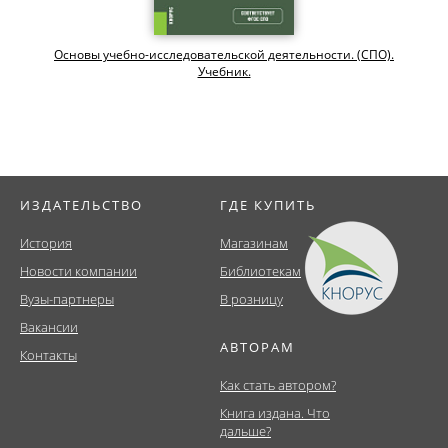
Основы учебно-исследовательской деятельности. (СПО).
Учебник.
ИЗДАТЕЛЬСТВО
ГДЕ КУПИТЬ
История
Магазинам
Новости компании
Библиотекам
Вузы-партнеры
В розницу
Вакансии
АВТОРАМ
Контакты
Как стать автором?
Книга издана. Что
дальше?