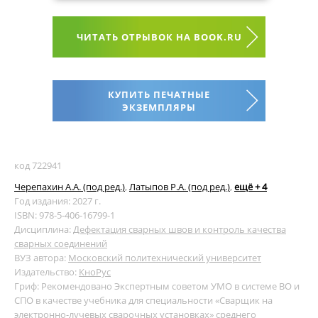
ЧИТАТЬ ОТРЫВОК НА BOOK.RU
КУПИТЬ ПЕЧАТНЫЕ
ЭКЗЕМПЛЯРЫ
код 722941
Черепахин А.А. (под ред.)
,
Латыпов Р.А. (под ред.)
,
ещё + 4
Год издания: 2027 г.
ISBN: 978-5-406-16799-1
Дисциплина:
Дефектация сварных швов и контроль качества
сварных соединений
ВУЗ автора:
Московский политехнический университет
Издательство:
КноРус
Гриф: Рекомендовано Экспертным советом УМО в системе ВО и
СПО в качестве учебника для специальности «Сварщик на
электронно-лучевых сварочных установках» среднего